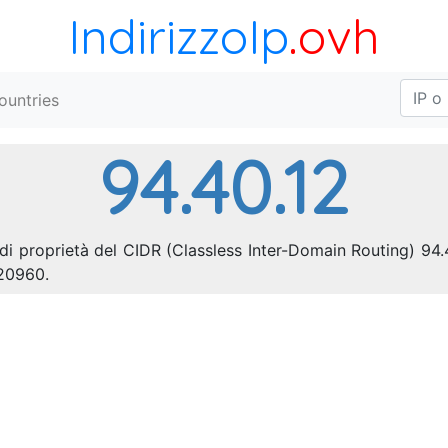
IndirizzoIp
.ovh
ountries
94.40.12
è di proprietà del CIDR (Classless Inter-Domain Routing) 94
 20960.