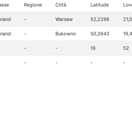
aese
Regione
Città
Latitude
Lon
oland
-
Warsaw
52,2298
21,
oland
-
Bukowno
50,2643
19,
-
-
19
52
-
-
-
-