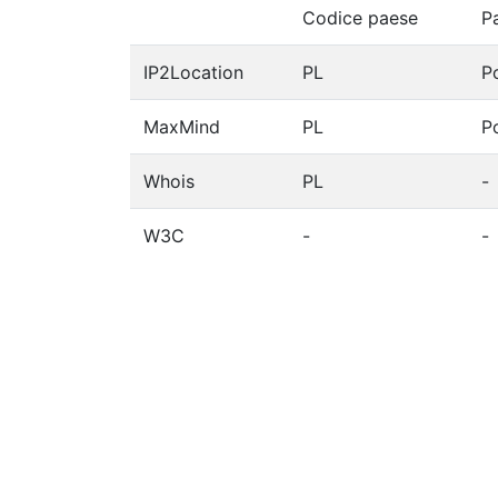
Codice paese
P
IP2Location
PL
P
MaxMind
PL
P
Whois
PL
-
W3C
-
-