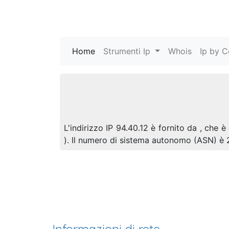
Home
(current)
Strumenti Ip
Whois
Ip by C
L'indirizzo IP 94.40.12 è fornito da , che 
). Il numero di sistema autonomo (ASN) è