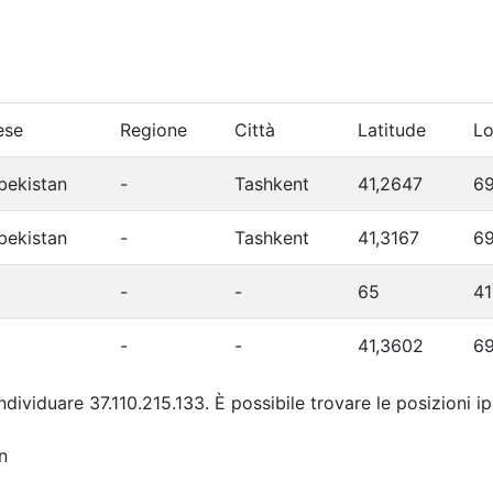
ese
Regione
Città
Latitude
Lo
bekistan
-
Tashkent
41,2647
69
bekistan
-
Tashkent
41,3167
69
-
-
65
41
-
-
41,3602
69
individuare 37.110.215.133. È possibile trovare le posizioni 
n