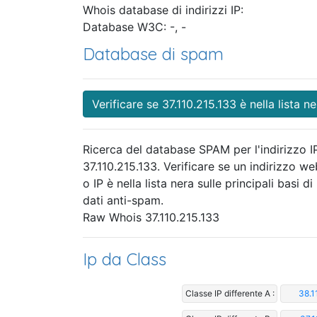
Whois database di indirizzi IP:
Database W3C: -, -
Database di spam
Verificare se 37.110.215.133 è nella lista ne
Ricerca del database SPAM per l'indirizzo I
37.110.215.133. Verificare se un indirizzo we
o IP è nella lista nera sulle principali basi di
dati anti-spam.
Raw Whois 37.110.215.133
Ip da Class
Classe IP differente A :
38.1