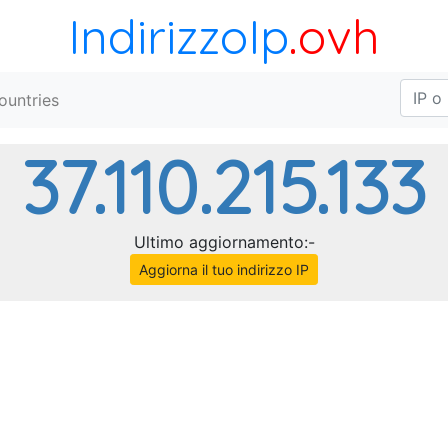
IndirizzoIp
.ovh
ountries
37.110.215.133
Ultimo aggiornamento:-
Aggiorna il tuo indirizzo IP