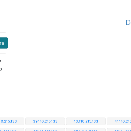
D
ra
P
b
10.215.133
39.110.215.133
40.110.215.133
41.110.21