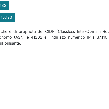
.133
215.133
 , che è di proprietà del CIDR (Classless Inter-Domain Rout
utonomo (ASN) è 41202 e l'indirizzo numerico IP a 37.11
ul pulsante.