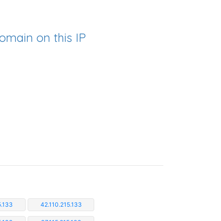
omain on this IP
5.133
42.110.215.133