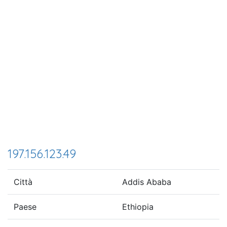
197.156.123.49
Città
Addis Ababa
Paese
Ethiopia