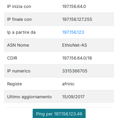
IP inizia con
197.156.64.0
IP finale con
197.156.127.255
Ip a partire da
197.156.123
ASN Nome
EthioNet-AS
CDIR
197.156.64.0/18
IP numerico
3315366705
Registe
afrinic
Ultimo aggiornamento
15/09/2017
Ping per 197.156.123.49