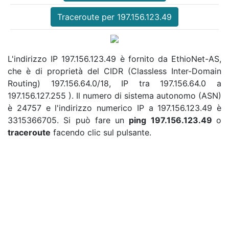
Traceroute per 197.156.123.49
L'indirizzo IP 197.156.123.49 è fornito da EthioNet-AS,
che è di proprietà del CIDR (Classless Inter-Domain
Routing) 197.156.64.0/18, IP tra 197.156.64.0 a
197.156.127.255 ). Il numero di sistema autonomo (ASN)
è 24757 e l'indirizzo numerico IP a 197.156.123.49 è
3315366705. Si può fare un
ping 197.156.123.49
o
traceroute
facendo clic sul pulsante.