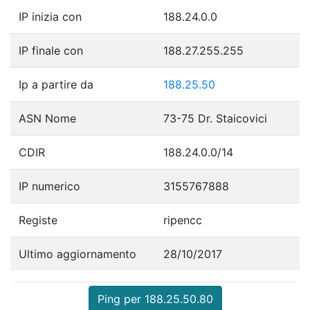
IP inizia con
188.24.0.0
IP finale con
188.27.255.255
Ip a partire da
188.25.50
ASN Nome
73-75 Dr. Staicovici
CDIR
188.24.0.0/14
IP numerico
3155767888
Registe
ripencc
Ultimo aggiornamento
28/10/2017
Ping per 188.25.50.80