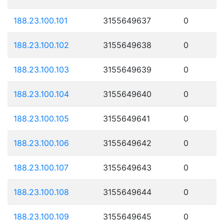
188.23.100.101
3155649637
0
188.23.100.102
3155649638
0
188.23.100.103
3155649639
0
188.23.100.104
3155649640
0
188.23.100.105
3155649641
0
188.23.100.106
3155649642
0
188.23.100.107
3155649643
0
188.23.100.108
3155649644
0
188.23.100.109
3155649645
0