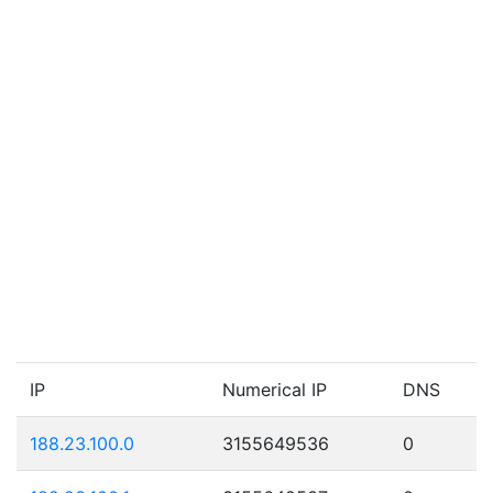
IP
Numerical IP
DNS
188.23.100.0
3155649536
0