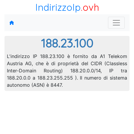
IndirizzoIp
.ovh
188.23.100
L'indirizzo IP 188.23.100 è fornito da A1 Telekom
Austria AG, che è di proprietà del CIDR (Classless
Inter-Domain Routing) 188.20.0.0/14, IP tra
188.20.0.0 a 188.23.255.255 ). Il numero di sistema
autonomo (ASN) è 8447.