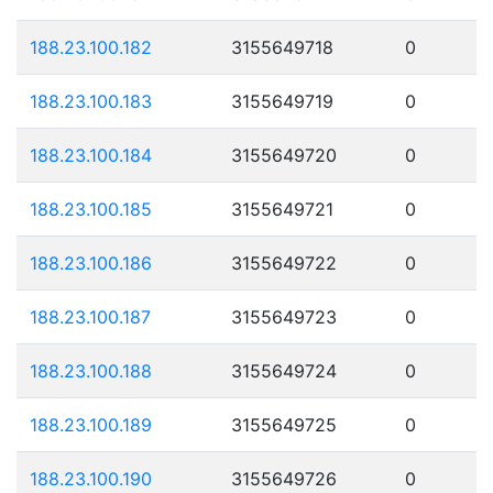
188.23.100.182
3155649718
0
188.23.100.183
3155649719
0
188.23.100.184
3155649720
0
188.23.100.185
3155649721
0
188.23.100.186
3155649722
0
188.23.100.187
3155649723
0
188.23.100.188
3155649724
0
188.23.100.189
3155649725
0
188.23.100.190
3155649726
0