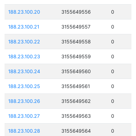
188.23.100.20
3155649556
0
188.23.100.21
3155649557
0
188.23.100.22
3155649558
0
188.23.100.23
3155649559
0
188.23.100.24
3155649560
0
188.23.100.25
3155649561
0
188.23.100.26
3155649562
0
188.23.100.27
3155649563
0
188.23.100.28
3155649564
0