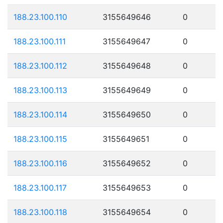
188.23.100.110
3155649646
0
188.23.100.111
3155649647
0
188.23.100.112
3155649648
0
188.23.100.113
3155649649
0
188.23.100.114
3155649650
0
188.23.100.115
3155649651
0
188.23.100.116
3155649652
0
188.23.100.117
3155649653
0
188.23.100.118
3155649654
0