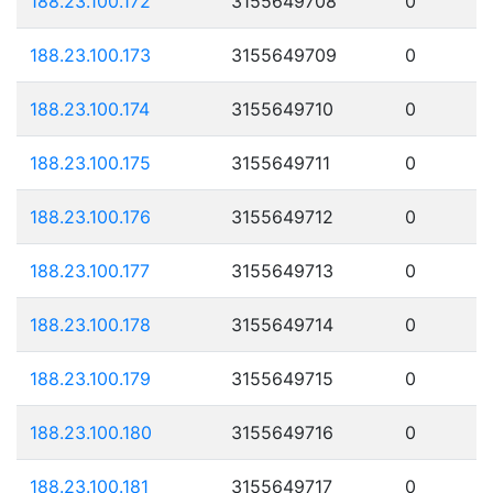
188.23.100.172
3155649708
0
188.23.100.173
3155649709
0
188.23.100.174
3155649710
0
188.23.100.175
3155649711
0
188.23.100.176
3155649712
0
188.23.100.177
3155649713
0
188.23.100.178
3155649714
0
188.23.100.179
3155649715
0
188.23.100.180
3155649716
0
188.23.100.181
3155649717
0