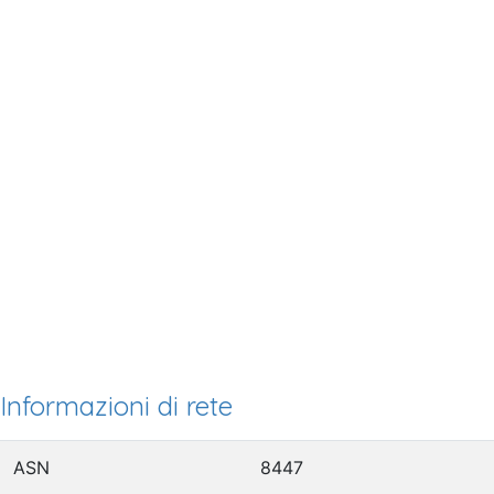
Informazioni di rete
ASN
8447