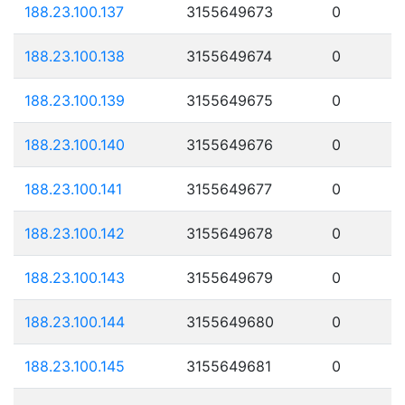
188.23.100.137
3155649673
0
188.23.100.138
3155649674
0
188.23.100.139
3155649675
0
188.23.100.140
3155649676
0
188.23.100.141
3155649677
0
188.23.100.142
3155649678
0
188.23.100.143
3155649679
0
188.23.100.144
3155649680
0
188.23.100.145
3155649681
0