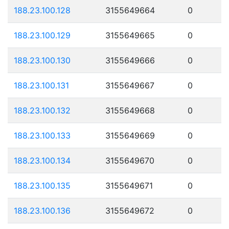
188.23.100.128
3155649664
0
188.23.100.129
3155649665
0
188.23.100.130
3155649666
0
188.23.100.131
3155649667
0
188.23.100.132
3155649668
0
188.23.100.133
3155649669
0
188.23.100.134
3155649670
0
188.23.100.135
3155649671
0
188.23.100.136
3155649672
0