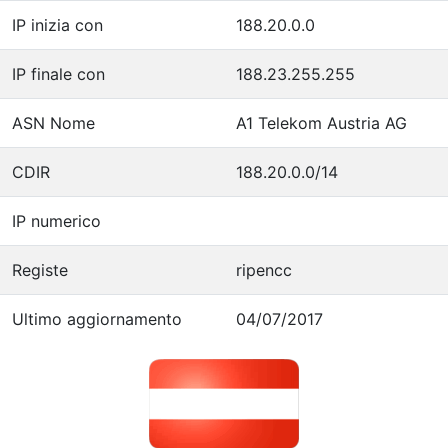
IP inizia con
188.20.0.0
IP finale con
188.23.255.255
ASN Nome
A1 Telekom Austria AG
CDIR
188.20.0.0/14
IP numerico
Registe
ripencc
Ultimo aggiornamento
04/07/2017