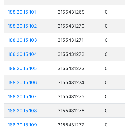
188.20.15.101
3155431269
0
188.20.15.102
3155431270
0
188.20.15.103
3155431271
0
188.20.15.104
3155431272
0
188.20.15.105
3155431273
0
188.20.15.106
3155431274
0
188.20.15.107
3155431275
0
188.20.15.108
3155431276
0
188.20.15.109
3155431277
0