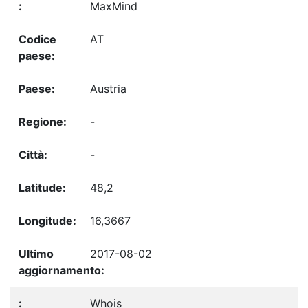
MaxMind
AT
Austria
-
-
48,2
16,3667
2017-08-02
Whois