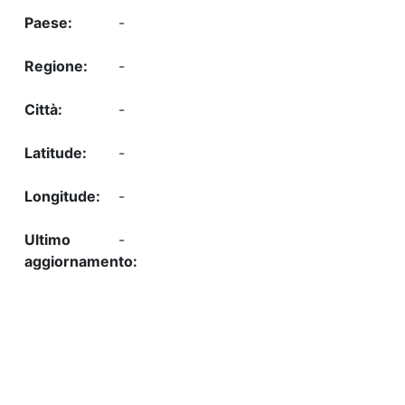
-
-
-
-
-
-