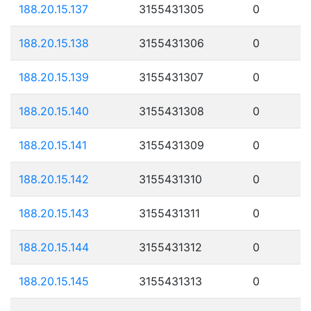
188.20.15.137
3155431305
0
188.20.15.138
3155431306
0
188.20.15.139
3155431307
0
188.20.15.140
3155431308
0
188.20.15.141
3155431309
0
188.20.15.142
3155431310
0
188.20.15.143
3155431311
0
188.20.15.144
3155431312
0
188.20.15.145
3155431313
0