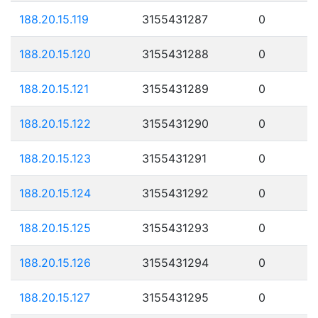
188.20.15.119
3155431287
0
188.20.15.120
3155431288
0
188.20.15.121
3155431289
0
188.20.15.122
3155431290
0
188.20.15.123
3155431291
0
188.20.15.124
3155431292
0
188.20.15.125
3155431293
0
188.20.15.126
3155431294
0
188.20.15.127
3155431295
0