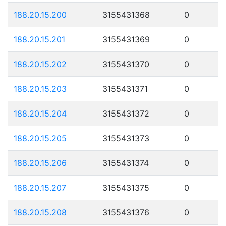
188.20.15.200
3155431368
0
188.20.15.201
3155431369
0
188.20.15.202
3155431370
0
188.20.15.203
3155431371
0
188.20.15.204
3155431372
0
188.20.15.205
3155431373
0
188.20.15.206
3155431374
0
188.20.15.207
3155431375
0
188.20.15.208
3155431376
0