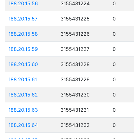
188.20.15.56
3155431224
0
188.20.15.57
3155431225
0
188.20.15.58
3155431226
0
188.20.15.59
3155431227
0
188.20.15.60
3155431228
0
188.20.15.61
3155431229
0
188.20.15.62
3155431230
0
188.20.15.63
3155431231
0
188.20.15.64
3155431232
0