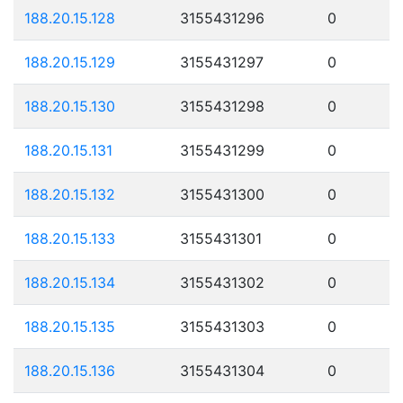
188.20.15.128
3155431296
0
188.20.15.129
3155431297
0
188.20.15.130
3155431298
0
188.20.15.131
3155431299
0
188.20.15.132
3155431300
0
188.20.15.133
3155431301
0
188.20.15.134
3155431302
0
188.20.15.135
3155431303
0
188.20.15.136
3155431304
0