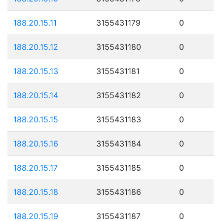
188.20.15.11
3155431179
0
188.20.15.12
3155431180
0
188.20.15.13
3155431181
0
188.20.15.14
3155431182
0
188.20.15.15
3155431183
0
188.20.15.16
3155431184
0
188.20.15.17
3155431185
0
188.20.15.18
3155431186
0
188.20.15.19
3155431187
0