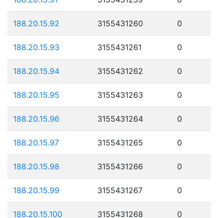
188.20.15.92
3155431260
0
188.20.15.93
3155431261
0
188.20.15.94
3155431262
0
188.20.15.95
3155431263
0
188.20.15.96
3155431264
0
188.20.15.97
3155431265
0
188.20.15.98
3155431266
0
188.20.15.99
3155431267
0
188.20.15.100
3155431268
0