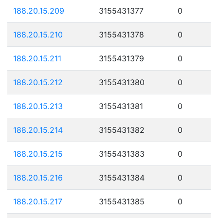
188.20.15.209
3155431377
0
188.20.15.210
3155431378
0
188.20.15.211
3155431379
0
188.20.15.212
3155431380
0
188.20.15.213
3155431381
0
188.20.15.214
3155431382
0
188.20.15.215
3155431383
0
188.20.15.216
3155431384
0
188.20.15.217
3155431385
0