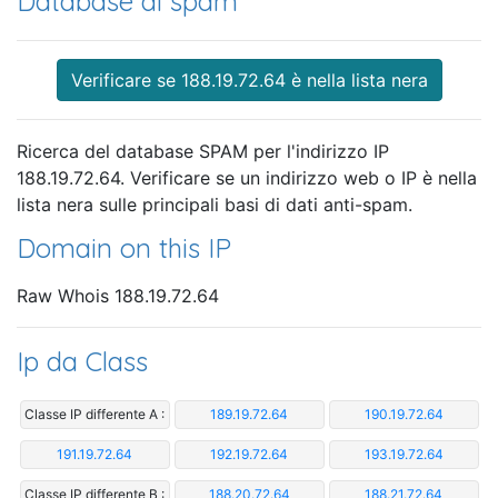
Database di spam
Verificare se 188.19.72.64 è nella lista nera
Ricerca del database SPAM per l'indirizzo IP
188.19.72.64. Verificare se un indirizzo web o IP è nella
lista nera sulle principali basi di dati anti-spam.
Domain on this IP
Raw Whois 188.19.72.64
Ip da Class
Classe IP differente A :
189.19.72.64
190.19.72.64
191.19.72.64
192.19.72.64
193.19.72.64
Classe IP differente B :
188.20.72.64
188.21.72.64