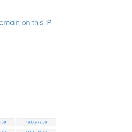
omain on this IP
2.38
193.19.72.38