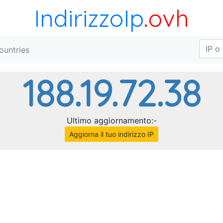
IndirizzoIp
.ovh
ountries
188.19.72.38
Ultimo aggiornamento:-
Aggiorna il tuo indirizzo IP