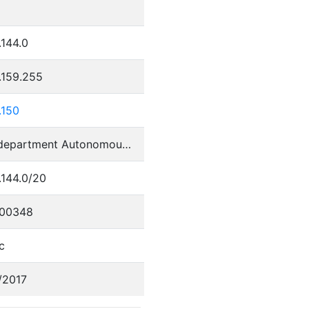
.144.0
.159.255
.150
Perm department Autonomous System
.144.0/20
00348
c
/2017