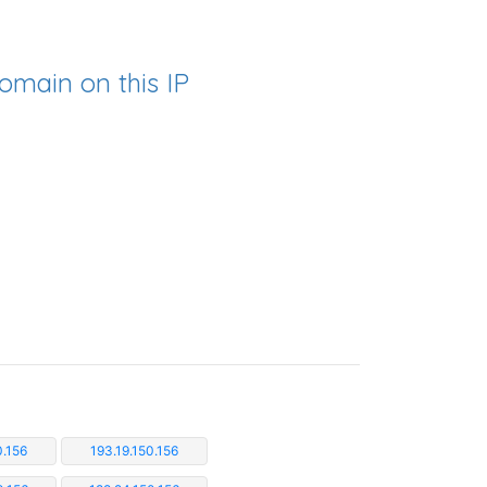
omain on this IP
0.156
193.19.150.156