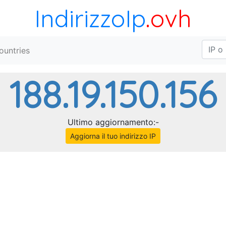
IndirizzoIp
.ovh
ountries
188.19.150.156
Ultimo aggiornamento:-
Aggiorna il tuo indirizzo IP