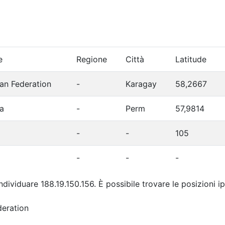
e
Regione
Città
Latitude
an Federation
-
Karagay
58,2667
a
-
Perm
57,9814
-
-
105
-
-
-
individuare 188.19.150.156. È possibile trovare le posizioni 
deration