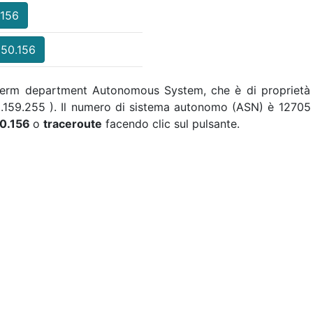
.156
150.156
a Perm department Autonomous System, che è di proprietà
19.159.255 ). Il numero di sistema autonomo (ASN) è 12705 
50.156
o
traceroute
facendo clic sul pulsante.