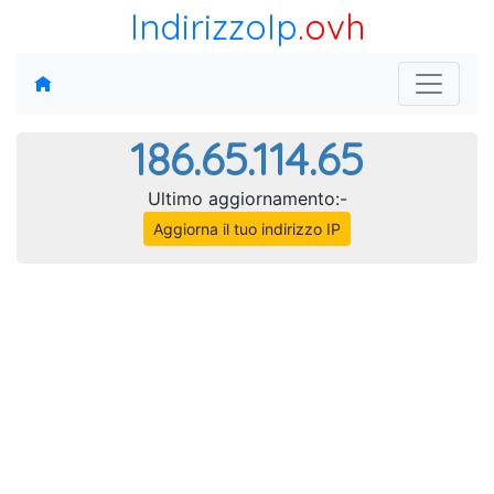
IndirizzoIp
.ovh
186.65.114.65
Ultimo aggiornamento:-
Aggiorna il tuo indirizzo IP