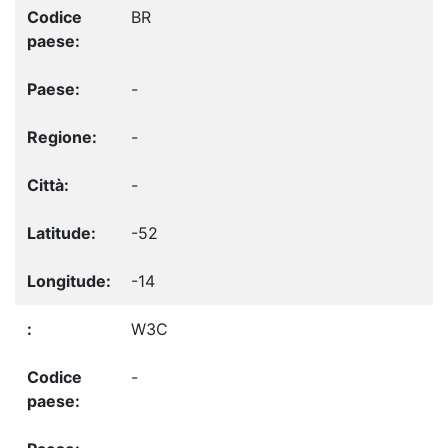
BR
-
-
-
-52
-14
W3C
-