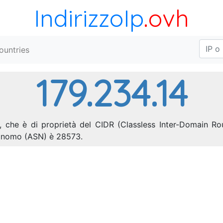
IndirizzoIp
.ovh
ountries
179.234.14
A., che è di proprietà del CIDR (Classless Inter-Domain Rou
utonomo (ASN) è 28573.