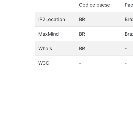
Codice paese
Pae
IP2Location
BR
Braz
MaxMind
BR
Braz
Whois
BR
-
W3C
-
-