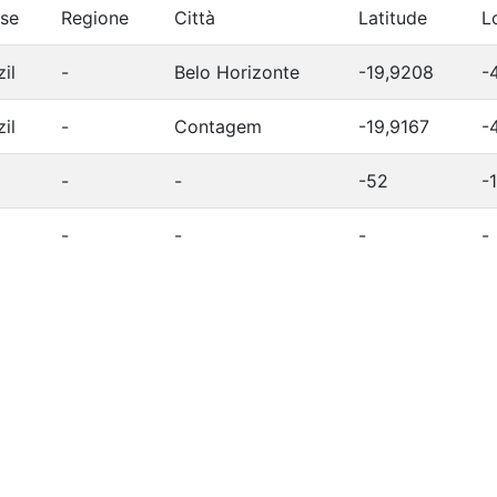
se
Regione
Città
Latitude
L
il
-
Belo Horizonte
-19,9208
-
il
-
Contagem
-19,9167
-
-
-
-52
-
-
-
-
-