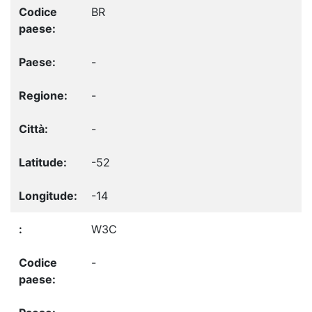
BR
-
-
-
-52
-14
W3C
-