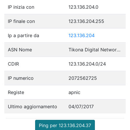
IP inizia con
123.136.204.0
IP finale con
123.136.204.255
Ip a partire da
123.136.204
ASN Nome
Tikona Digital Networks Pvt Ltd.
CDIR
123.136.204.0/24
IP numerico
2072562725
Registe
apnic
Ultimo aggiornamento
04/07/2017
Ping per 123.136.204.37