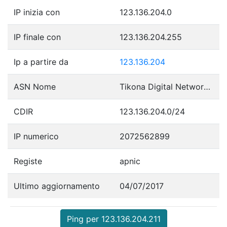
IP inizia con
123.136.204.0
IP finale con
123.136.204.255
Ip a partire da
123.136.204
ASN Nome
Tikona Digital Networks Pvt Ltd.
CDIR
123.136.204.0/24
IP numerico
2072562899
Registe
apnic
Ultimo aggiornamento
04/07/2017
Ping per 123.136.204.211