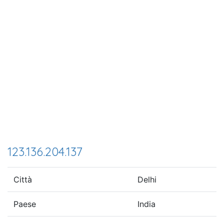
123.136.204.137
Città
Delhi
Paese
India