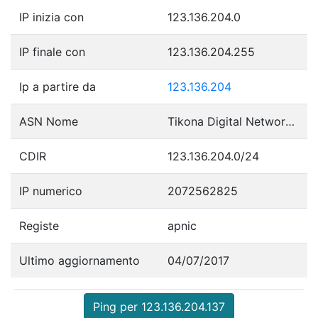
IP inizia con
123.136.204.0
IP finale con
123.136.204.255
Ip a partire da
123.136.204
ASN Nome
Tikona Digital Networks Pvt Ltd.
CDIR
123.136.204.0/24
IP numerico
2072562825
Registe
apnic
Ultimo aggiornamento
04/07/2017
Ping per 123.136.204.137