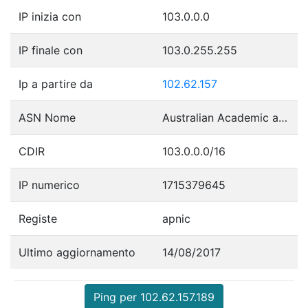
IP inizia con
103.0.0.0
IP finale con
103.0.255.255
Ip a partire da
102.62.157
ASN Nome
Australian Academic and Reasearch Network (AARNet)
CDIR
103.0.0.0/16
IP numerico
1715379645
Registe
apnic
Ultimo aggiornamento
14/08/2017
Ping per 102.62.157.189