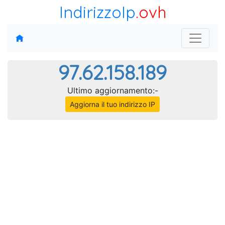
IndirizzoIp
.ovh
97.62.158.189
Ultimo aggiornamento:-
Aggiorna il tuo indirizzo IP