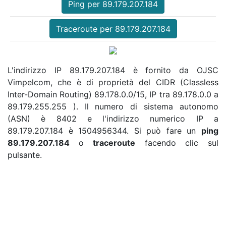
Ping per 89.179.207.184
Traceroute per 89.179.207.184
L'indirizzo IP 89.179.207.184 è fornito da OJSC
Vimpelcom, che è di proprietà del CIDR (Classless
Inter-Domain Routing) 89.178.0.0/15, IP tra 89.178.0.0 a
89.179.255.255 ). Il numero di sistema autonomo
(ASN) è 8402 e l'indirizzo numerico IP a
89.179.207.184 è 1504956344. Si può fare un
ping
89.179.207.184
o
traceroute
facendo clic sul
pulsante.