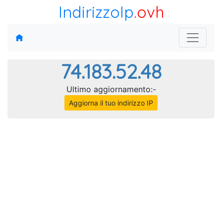
IndirizzoIp
.ovh
74.183.52.48
Ultimo aggiornamento:-
Aggiorna il tuo indirizzo IP