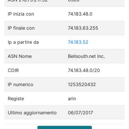
IP inizia con
74.183.48.0
IP finale con
74.183.63.255
Ip a partire da
74.183.52
ASN Nome
Bellsouth.net Inc.
CDIR
74.183.48.0/20
IP numerico
1253520432
Registe
arin
Ultimo aggiornamento
06/07/2017