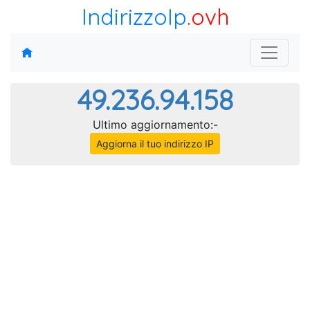
IndirizzoIp
.ovh
49.236.94.158
Ultimo aggiornamento:-
Aggiorna il tuo indirizzo IP