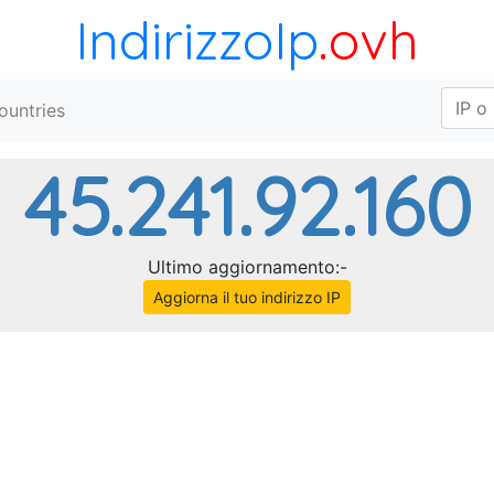
IndirizzoIp
.ovh
ountries
45.241.92.160
Ultimo aggiornamento:-
Aggiorna il tuo indirizzo IP