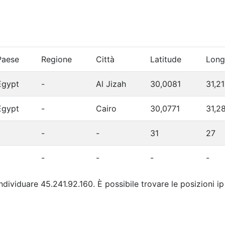
Paese
Regione
Città
Latitude
Long
Egypt
-
Al Jizah
30,0081
31,2
Egypt
-
Cairo
30,0771
31,2
-
-
31
27
-
-
-
-
individuare 45.241.92.160. È possibile trovare le posizioni i