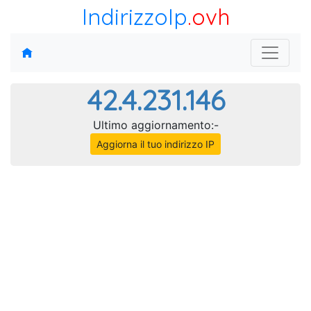
IndirizzoIp
.ovh
42.4.231.146
Ultimo aggiornamento:-
Aggiorna il tuo indirizzo IP