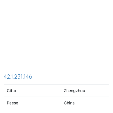
42.1.231.146
Città
Zhengzhou
Paese
China