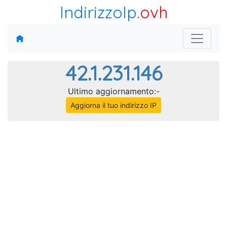
IndirizzoIp
.ovh
42.1.231.146
Ultimo aggiornamento:-
Aggiorna il tuo indirizzo IP