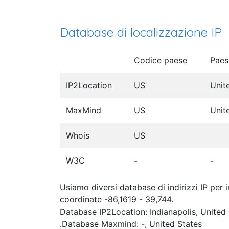
Database di localizzazione IP
Codice paese
Paes
IP2Location
US
Unit
MaxMind
US
Unit
Whois
US
W3C
-
-
Usiamo diversi database di indirizzi IP per 
coordinate -86,1619 - 39,744.
Database IP2Location: Indianapolis, United
.Database Maxmind: -, United States