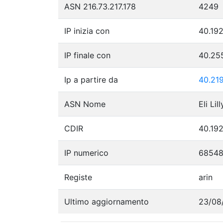
ASN 216.73.217.178
4249
IP inizia con
40.192
IP finale con
40.25
Ip a partire da
40.219
ASN Nome
Eli Li
CDIR
40.192
IP numerico
6854
Registe
arin
Ultimo aggiornamento
23/08