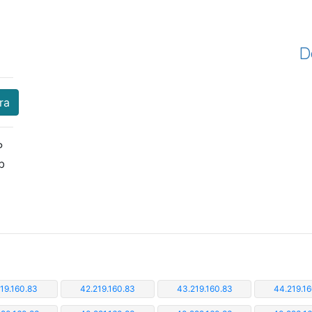
D
ra
P
b
219.160.83
42.219.160.83
43.219.160.83
44.219.16