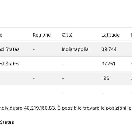
e
Regione
Città
Latitude
ed States
-
Indianapolis
39,744
ed States
-
-
37,751
-
-
-96
-
-
-
individuare 40.219.160.83. È possibile trovare le posizioni i
 States