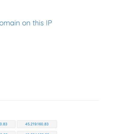
omain on this IP
0.83
45.219.160.83