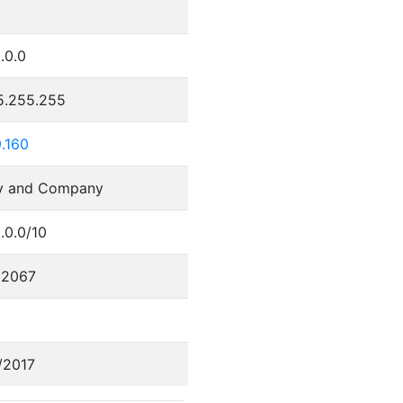
.0.0
5.255.255
.160
lly and Company
.0.0/10
82067
/2017