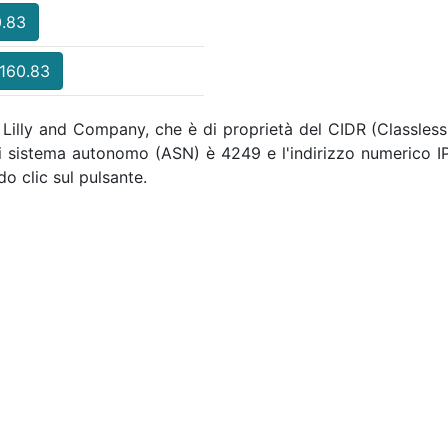
0.83
.160.83
li Lilly and Company, che è di proprietà del CIDR (Classless
di sistema autonomo (ASN) è 4249 e l'indirizzo numerico I
o clic sul pulsante.