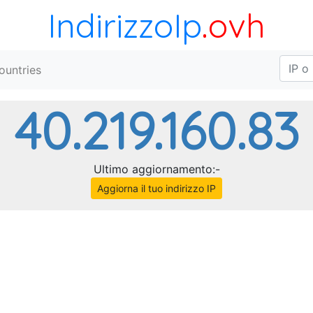
IndirizzoIp
.ovh
ountries
40.219.160.83
Ultimo aggiornamento:-
Aggiorna il tuo indirizzo IP