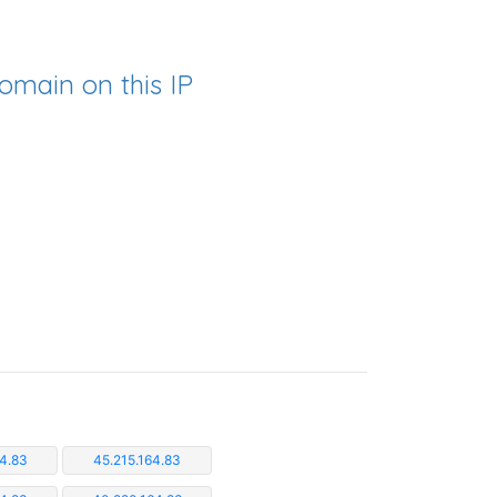
omain on this IP
4.83
45.215.164.83