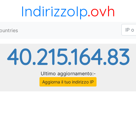
IndirizzoIp
.ovh
ountries
40.215.164.83
Ultimo aggiornamento:-
Aggiorna il tuo indirizzo IP