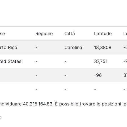
se
Regione
Città
Latitude
L
rto Rico
-
Carolina
18,3808
-
ted States
-
-
37,751
-
-
-
-96
3
-
-
-
-
individuare 40.215.164.83. È possibile trovare le posizioni i
o