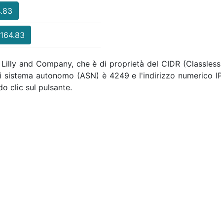
4.83
.164.83
li Lilly and Company, che è di proprietà del CIDR (Classless
di sistema autonomo (ASN) è 4249 e l'indirizzo numerico I
o clic sul pulsante.