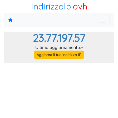
IndirizzoIp
.ovh
23.77.197.57
Ultimo aggiornamento:-
Aggiorna il tuo indirizzo IP