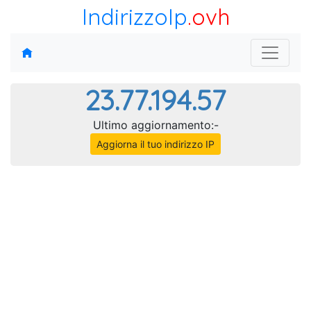
IndirizzoIp
.ovh
23.77.194.57
Ultimo aggiornamento:-
Aggiorna il tuo indirizzo IP