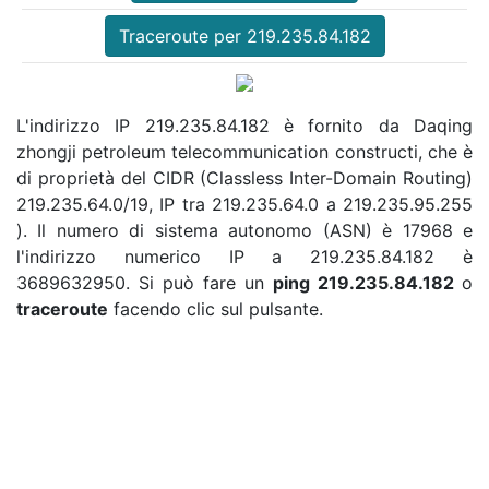
Traceroute per 219.235.84.182
L'indirizzo IP 219.235.84.182 è fornito da Daqing
zhongji petroleum telecommunication constructi, che è
di proprietà del CIDR (Classless Inter-Domain Routing)
219.235.64.0/19, IP tra 219.235.64.0 a 219.235.95.255
). Il numero di sistema autonomo (ASN) è 17968 e
l'indirizzo numerico IP a 219.235.84.182 è
3689632950. Si può fare un
ping 219.235.84.182
o
traceroute
facendo clic sul pulsante.