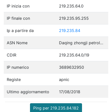
IP inizia con
219.235.64.0
IP finale con
219.235.95.255
Ip a partire da
219.235.84
ASN Nome
Daqing zhongji petroleum telecommunication constructi
CDIR
219.235.64.0/19
IP numerico
3689632950
Registe
apnic
Ultimo aggiornamento
17/08/2018
Ping per 219.235.84.182