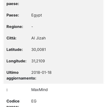
Egypt
-
Al Jizah
30,0081
31,2109
2018-01-18
MaxMind
EG