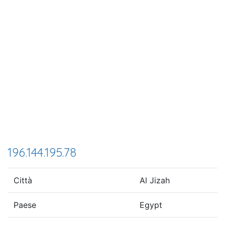
196.144.195.78
Città
Al Jizah
Paese
Egypt