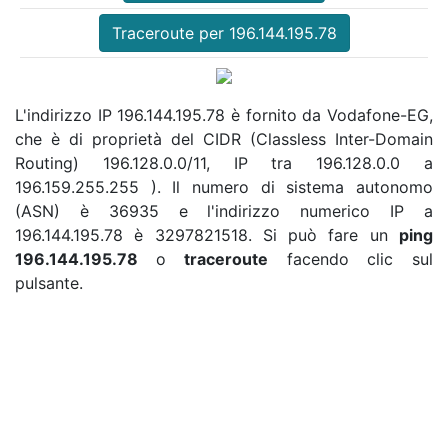
Traceroute per 196.144.195.78
L'indirizzo IP 196.144.195.78 è fornito da Vodafone-EG,
che è di proprietà del CIDR (Classless Inter-Domain
Routing) 196.128.0.0/11, IP tra 196.128.0.0 a
196.159.255.255 ). Il numero di sistema autonomo
(ASN) è 36935 e l'indirizzo numerico IP a
196.144.195.78 è 3297821518. Si può fare un
ping
196.144.195.78
o
traceroute
facendo clic sul
pulsante.