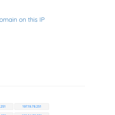
omain on this IP
.251
197.19.78.251