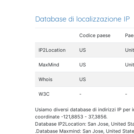
Database di localizzazione IP
Codice paese
Pae
IP2Location
US
Uni
MaxMind
US
Uni
Whois
US
W3C
-
-
Usiamo diversi database di indirizzi IP per 
coordinate -121,8853 - 37,3856.
Database IP2Location: San Jose, United St
.Database Maxmind: San Jose, United Stat