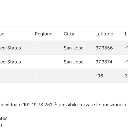
se
Regione
Città
Latitude
L
ted States
-
San Jose
37,3856
-
ted States
-
San Jose
37,3874
-
-
-
-96
3
-
-
-
-
individuare 192.19.78.251. È possibile trovare le posizioni i
ates
es