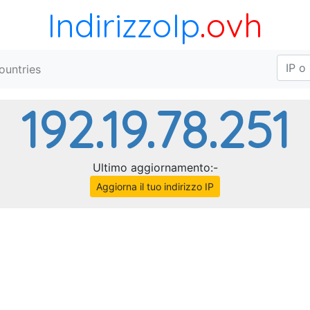
IndirizzoIp
.ovh
ountries
192.19.78.251
Ultimo aggiornamento:-
Aggiorna il tuo indirizzo IP