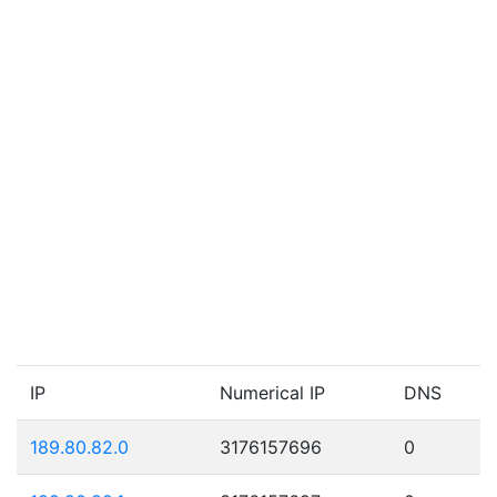
IP
Numerical IP
DNS
189.80.82.0
3176157696
0