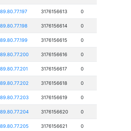
189.80.77.197
3176156613
0
189.80.77.198
3176156614
0
189.80.77.199
3176156615
0
189.80.77.200
3176156616
0
189.80.77.201
3176156617
0
189.80.77.202
3176156618
0
189.80.77.203
3176156619
0
189.80.77.204
3176156620
0
189.80.77.205
3176156621
0