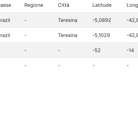
aese
Regione
Città
Latitude
Long
razil
-
Teresina
-5,0892
-42,
razil
-
Teresina
-5,1029
-42,
-
-
-52
-14
-
-
-
-