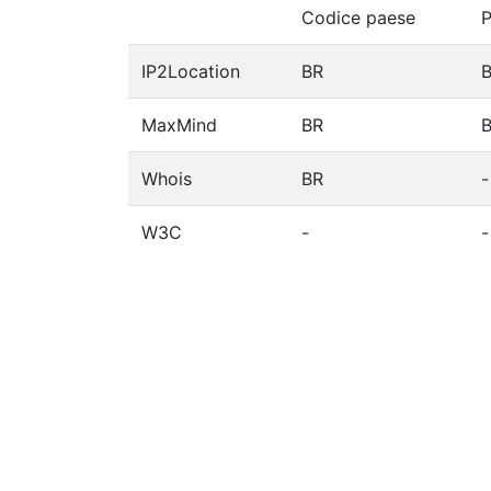
Codice paese
P
IP2Location
BR
B
MaxMind
BR
B
Whois
BR
-
W3C
-
-