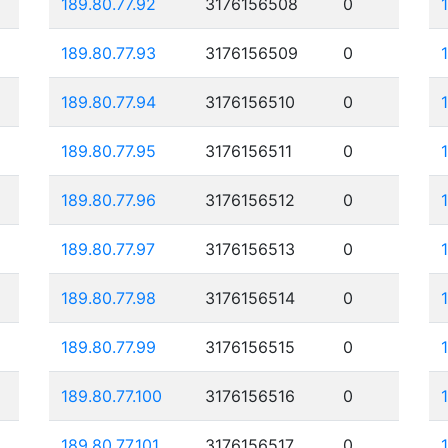
189.80.77.92
3176156508
0
189.80.77.93
3176156509
0
189.80.77.94
3176156510
0
189.80.77.95
3176156511
0
189.80.77.96
3176156512
0
189.80.77.97
3176156513
0
189.80.77.98
3176156514
0
189.80.77.99
3176156515
0
189.80.77.100
3176156516
0
189.80.77.101
3176156517
0