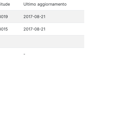
itude
Ultimo aggiornamento
8019
2017-08-21
8015
2017-08-21
-