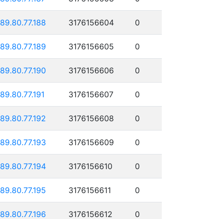
189.80.77.188
3176156604
0
189.80.77.189
3176156605
0
189.80.77.190
3176156606
0
189.80.77.191
3176156607
0
189.80.77.192
3176156608
0
189.80.77.193
3176156609
0
189.80.77.194
3176156610
0
189.80.77.195
3176156611
0
189.80.77.196
3176156612
0