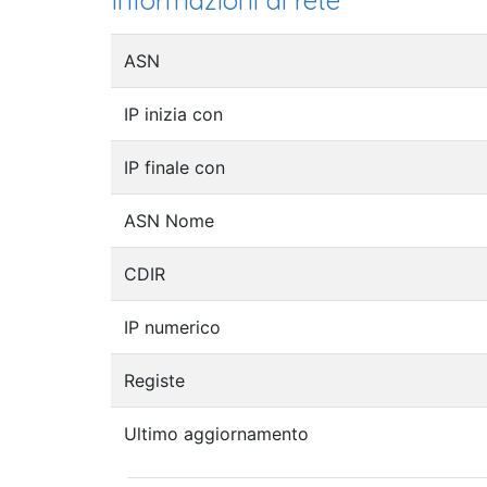
Informazioni di rete
ASN
IP inizia con
IP finale con
ASN Nome
CDIR
IP numerico
Registe
Ultimo aggiornamento