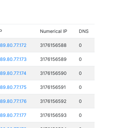
P
Numerical IP
DNS
189.80.77.172
3176156588
0
189.80.77.173
3176156589
0
189.80.77.174
3176156590
0
189.80.77.175
3176156591
0
189.80.77.176
3176156592
0
189.80.77.177
3176156593
0