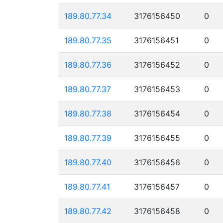
189.80.77.34
3176156450
0
189.80.77.35
3176156451
0
189.80.77.36
3176156452
0
189.80.77.37
3176156453
0
189.80.77.38
3176156454
0
189.80.77.39
3176156455
0
189.80.77.40
3176156456
0
189.80.77.41
3176156457
0
189.80.77.42
3176156458
0