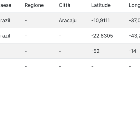
aese
Regione
Città
Latitude
Long
razil
-
Aracaju
-10,9111
-37,
razil
-
-
-22,8305
-43,
-
-
-52
-14
-
-
-
-