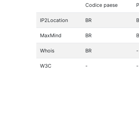
Codice paese
P
IP2Location
BR
B
MaxMind
BR
B
Whois
BR
-
W3C
-
-