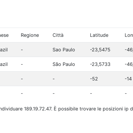
aese
Regione
Città
Latitude
Lon
azil
-
Sao Paulo
-23,5475
-46
azil
-
São Paulo
-23,5733
-46
-
-
-52
-14
-
-
-
-
individuare 189.19.72.47. È possibile trovare le posizioni ip