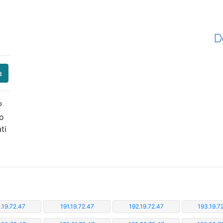
D
a
P
 o
ti
.19.72.47
191.19.72.47
192.19.72.47
193.19.7