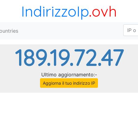
IndirizzoIp
.ovh
ountries
189.19.72.47
Ultimo aggiornamento:-
Aggiorna il tuo indirizzo IP