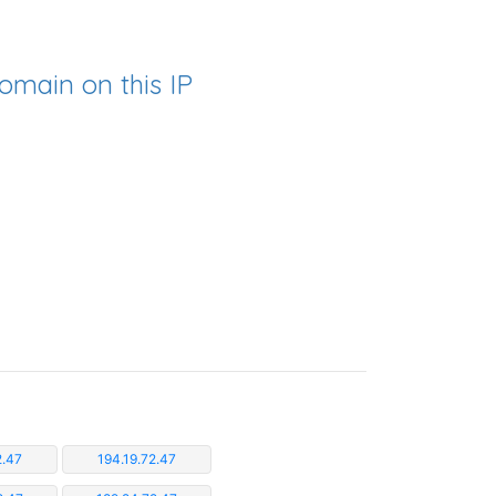
omain on this IP
2.47
194.19.72.47