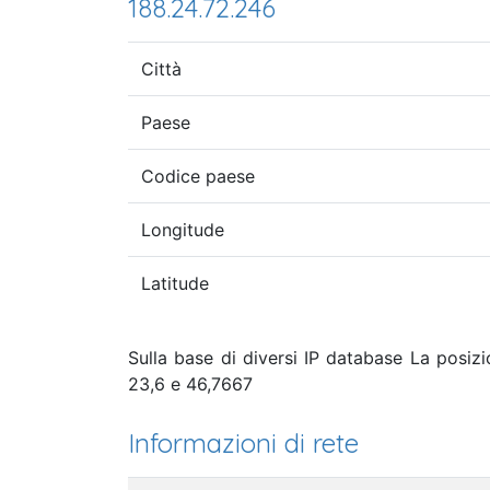
188.24.72.246
Città
Paese
Codice paese
Longitude
Latitude
Sulla base di diversi IP database La posiz
23,6 e 46,7667
Informazioni di rete