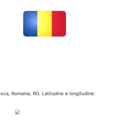
oca, Romania, RO. Latitudine e longitudine: