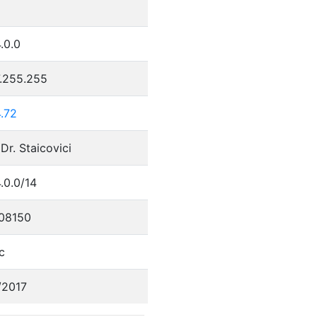
.0.0
7.255.255
.72
Dr. Staicovici
.0.0/14
08150
c
/2017