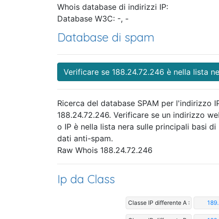
Whois database di indirizzi IP:
Database W3C: -, -
Database di spam
Verificare se 188.24.72.246 è nella lista n
Ricerca del database SPAM per l'indirizzo I
188.24.72.246. Verificare se un indirizzo w
o IP è nella lista nera sulle principali basi di
dati anti-spam.
Raw Whois 188.24.72.246
Ip da Class
Classe IP differente A :
189