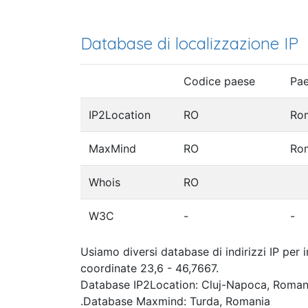
Database di localizzazione IP
Codice paese
Pa
IP2Location
RO
Ro
MaxMind
RO
Ro
Whois
RO
W3C
-
-
Usiamo diversi database di indirizzi IP per 
coordinate 23,6 - 46,7667.
Database IP2Location: Cluj-Napoca, Roman
.Database Maxmind: Turda, Romania