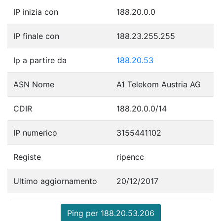
IP inizia con
188.20.0.0
IP finale con
188.23.255.255
Ip a partire da
188.20.53
ASN Nome
A1 Telekom Austria AG
CDIR
188.20.0.0/14
IP numerico
3155441102
Registe
ripencc
Ultimo aggiornamento
20/12/2017
Ping per 188.20.53.206