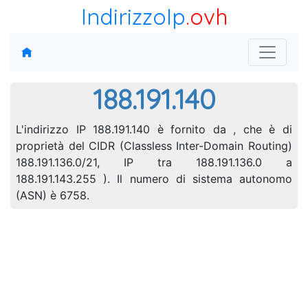
IndirizzoIp
.ovh
188.191.140
L'indirizzo IP 188.191.140 è fornito da , che è di
proprietà del CIDR (Classless Inter-Domain Routing)
188.191.136.0/21, IP tra 188.191.136.0 a
188.191.143.255 ). Il numero di sistema autonomo
(ASN) è 6758.