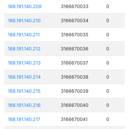
188.191.140.209
3166670033
0
188.191.140.210
3166670034
0
188.191.140.211
3166670035
0
188.191.140.212
3166670036
0
188.191.140.213
3166670037
0
188.191.140.214
3166670038
0
188.191.140.215
3166670039
0
188.191.140.216
3166670040
0
188.191.140.217
3166670041
0