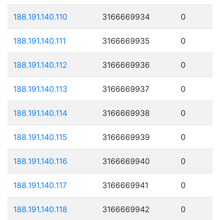
188.191.140.110
3166669934
0
188.191.140.111
3166669935
0
188.191.140.112
3166669936
0
188.191.140.113
3166669937
0
188.191.140.114
3166669938
0
188.191.140.115
3166669939
0
188.191.140.116
3166669940
0
188.191.140.117
3166669941
0
188.191.140.118
3166669942
0