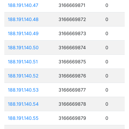
188.191.140.47
3166669871
0
188.191.140.48
3166669872
0
188.191.140.49
3166669873
0
188.191.140.50
3166669874
0
188.191.140.51
3166669875
0
188.191.140.52
3166669876
0
188.191.140.53
3166669877
0
188.191.140.54
3166669878
0
188.191.140.55
3166669879
0