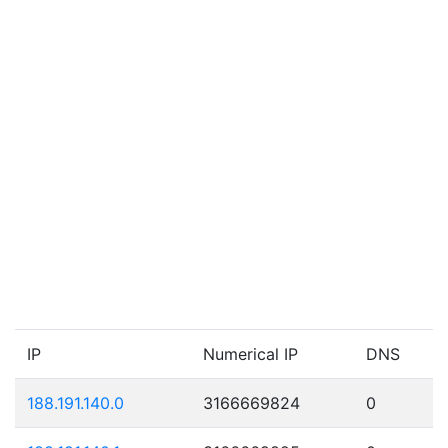
IP
Numerical IP
DNS
188.191.140.0
3166669824
0