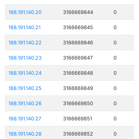
188.191.140.20
3166669844
0
188.191.140.21
3166669845
0
188.191.140.22
3166669846
0
188.191.140.23
3166669847
0
188.191.140.24
3166669848
0
188.191.140.25
3166669849
0
188.191.140.26
3166669850
0
188.191.140.27
3166669851
0
188.191.140.28
3166669852
0