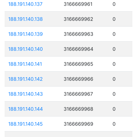
188.191.140.137
3166669961
0
188.191.140.138
3166669962
0
188.191.140.139
3166669963
0
188.191.140.140
3166669964
0
188.191.140.141
3166669965
0
188.191.140.142
3166669966
0
188.191.140.143
3166669967
0
188.191.140.144
3166669968
0
188.191.140.145
3166669969
0