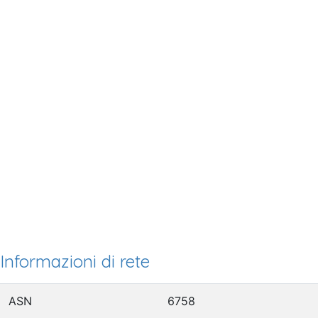
Informazioni di rete
ASN
6758