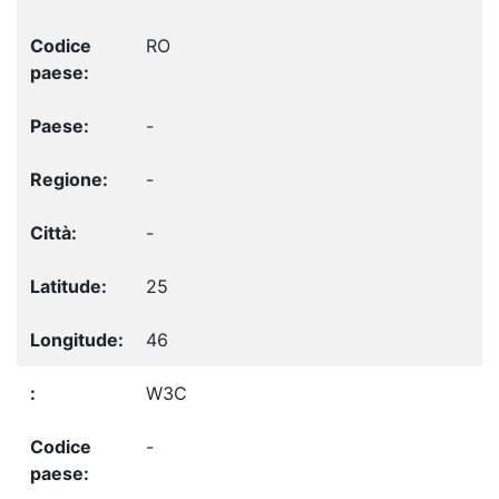
RO
-
-
-
25
46
W3C
-