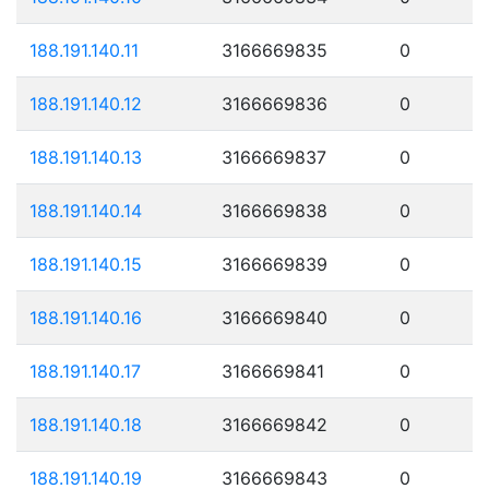
188.191.140.11
3166669835
0
188.191.140.12
3166669836
0
188.191.140.13
3166669837
0
188.191.140.14
3166669838
0
188.191.140.15
3166669839
0
188.191.140.16
3166669840
0
188.191.140.17
3166669841
0
188.191.140.18
3166669842
0
188.191.140.19
3166669843
0