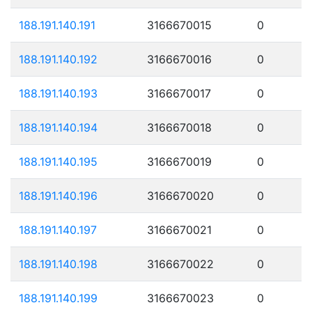
188.191.140.191
3166670015
0
188.191.140.192
3166670016
0
188.191.140.193
3166670017
0
188.191.140.194
3166670018
0
188.191.140.195
3166670019
0
188.191.140.196
3166670020
0
188.191.140.197
3166670021
0
188.191.140.198
3166670022
0
188.191.140.199
3166670023
0