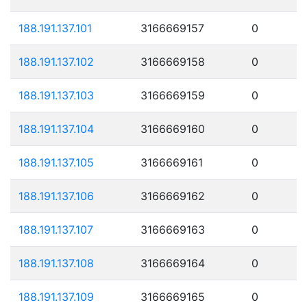
188.191.137.101
3166669157
0
188.191.137.102
3166669158
0
188.191.137.103
3166669159
0
188.191.137.104
3166669160
0
188.191.137.105
3166669161
0
188.191.137.106
3166669162
0
188.191.137.107
3166669163
0
188.191.137.108
3166669164
0
188.191.137.109
3166669165
0