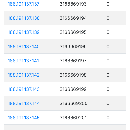
188.191.137.137
3166669193
0
188.191.137.138
3166669194
0
188.191.137.139
3166669195
0
188.191.137.140
3166669196
0
188.191.137.141
3166669197
0
188.191.137.142
3166669198
0
188.191.137.143
3166669199
0
188.191.137.144
3166669200
0
188.191.137.145
3166669201
0