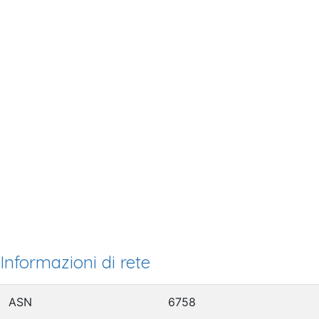
Informazioni di rete
ASN
6758