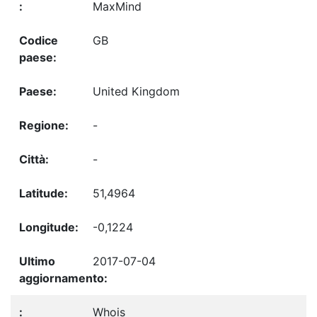
MaxMind
GB
United Kingdom
-
-
51,4964
-0,1224
2017-07-04
Whois