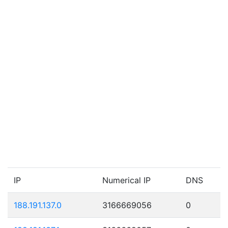
IP
Numerical IP
DNS
188.191.137.0
3166669056
0