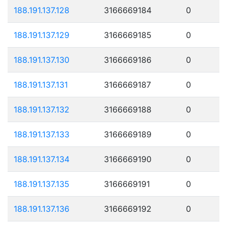
188.191.137.128
3166669184
0
188.191.137.129
3166669185
0
188.191.137.130
3166669186
0
188.191.137.131
3166669187
0
188.191.137.132
3166669188
0
188.191.137.133
3166669189
0
188.191.137.134
3166669190
0
188.191.137.135
3166669191
0
188.191.137.136
3166669192
0