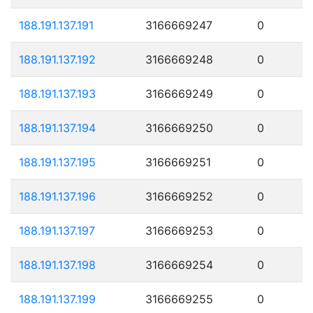
188.191.137.191
3166669247
0
188.191.137.192
3166669248
0
188.191.137.193
3166669249
0
188.191.137.194
3166669250
0
188.191.137.195
3166669251
0
188.191.137.196
3166669252
0
188.191.137.197
3166669253
0
188.191.137.198
3166669254
0
188.191.137.199
3166669255
0