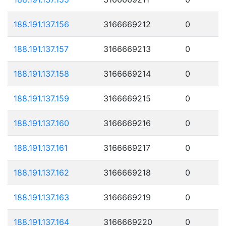
188.191.137.156
3166669212
0
188.191.137.157
3166669213
0
188.191.137.158
3166669214
0
188.191.137.159
3166669215
0
188.191.137.160
3166669216
0
188.191.137.161
3166669217
0
188.191.137.162
3166669218
0
188.191.137.163
3166669219
0
188.191.137.164
3166669220
0