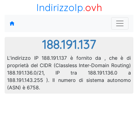
IndirizzoIp
.ovh
188.191.137
L'indirizzo IP 188.191.137 è fornito da , che è di
proprietà del CIDR (Classless Inter-Domain Routing)
188.191.136.0/21, IP tra 188.191.136.0 a
188.191.143.255 ). Il numero di sistema autonomo
(ASN) è 6758.