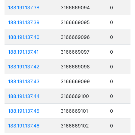
188.191.137.38
3166669094
0
188.191.137.39
3166669095
0
188.191.137.40
3166669096
0
188.191.137.41
3166669097
0
188.191.137.42
3166669098
0
188.191.137.43
3166669099
0
188.191.137.44
3166669100
0
188.191.137.45
3166669101
0
188.191.137.46
3166669102
0