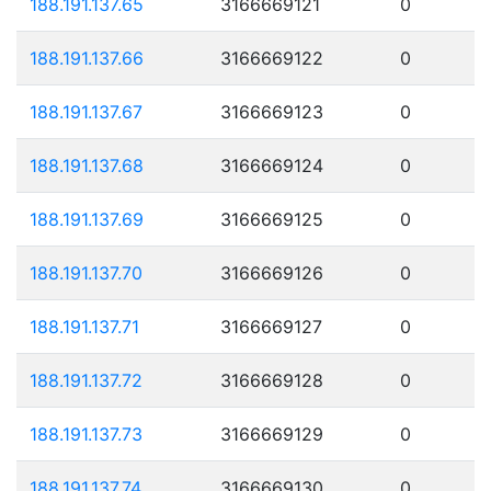
188.191.137.65
3166669121
0
188.191.137.66
3166669122
0
188.191.137.67
3166669123
0
188.191.137.68
3166669124
0
188.191.137.69
3166669125
0
188.191.137.70
3166669126
0
188.191.137.71
3166669127
0
188.191.137.72
3166669128
0
188.191.137.73
3166669129
0
188.191.137.74
3166669130
0