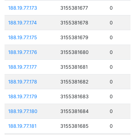
188.19.77.173
3155381677
0
188.19.77.174
3155381678
0
188.19.77.175
3155381679
0
188.19.77.176
3155381680
0
188.19.77.177
3155381681
0
188.19.77.178
3155381682
0
188.19.77.179
3155381683
0
188.19.77.180
3155381684
0
188.19.77.181
3155381685
0