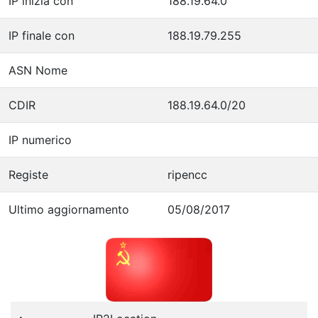
IP inizia con
188.19.64.0
IP finale con
188.19.79.255
ASN Nome
CDIR
188.19.64.0/20
IP numerico
Registe
ripencc
Ultimo aggiornamento
05/08/2017