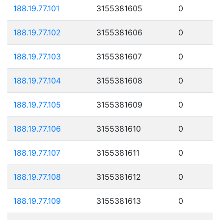
188.19.77.101
3155381605
0
188.19.77.102
3155381606
0
188.19.77.103
3155381607
0
188.19.77.104
3155381608
0
188.19.77.105
3155381609
0
188.19.77.106
3155381610
0
188.19.77.107
3155381611
0
188.19.77.108
3155381612
0
188.19.77.109
3155381613
0