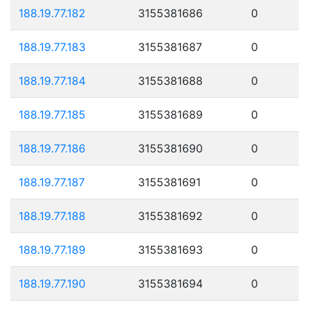
188.19.77.182
3155381686
0
188.19.77.183
3155381687
0
188.19.77.184
3155381688
0
188.19.77.185
3155381689
0
188.19.77.186
3155381690
0
188.19.77.187
3155381691
0
188.19.77.188
3155381692
0
188.19.77.189
3155381693
0
188.19.77.190
3155381694
0