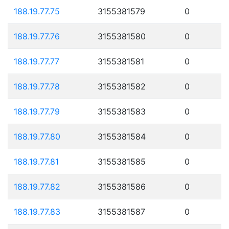
188.19.77.75
3155381579
0
188.19.77.76
3155381580
0
188.19.77.77
3155381581
0
188.19.77.78
3155381582
0
188.19.77.79
3155381583
0
188.19.77.80
3155381584
0
188.19.77.81
3155381585
0
188.19.77.82
3155381586
0
188.19.77.83
3155381587
0