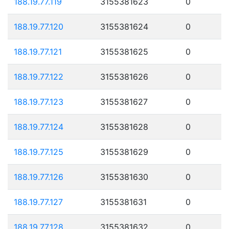
188.19.77.119
3155381623
0
188.19.77.120
3155381624
0
188.19.77.121
3155381625
0
188.19.77.122
3155381626
0
188.19.77.123
3155381627
0
188.19.77.124
3155381628
0
188.19.77.125
3155381629
0
188.19.77.126
3155381630
0
188.19.77.127
3155381631
0
188.19.77.128
3155381632
0