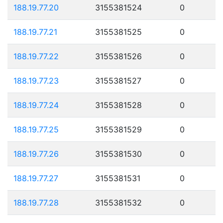
188.19.77.20
3155381524
0
188.19.77.21
3155381525
0
188.19.77.22
3155381526
0
188.19.77.23
3155381527
0
188.19.77.24
3155381528
0
188.19.77.25
3155381529
0
188.19.77.26
3155381530
0
188.19.77.27
3155381531
0
188.19.77.28
3155381532
0