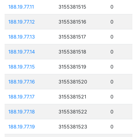
188.19.77.11
3155381515
0
188.19.77.12
3155381516
0
188.19.77.13
3155381517
0
188.19.77.14
3155381518
0
188.19.77.15
3155381519
0
188.19.77.16
3155381520
0
188.19.77.17
3155381521
0
188.19.77.18
3155381522
0
188.19.77.19
3155381523
0