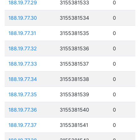
188.19.77.29
3155381533
0
188.19.77.30
3155381534
0
188.19.77.31
3155381535
0
188.19.77.32
3155381536
0
188.19.77.33
3155381537
0
188.19.77.34
3155381538
0
188.19.77.35
3155381539
0
188.19.77.36
3155381540
0
188.19.77.37
3155381541
0