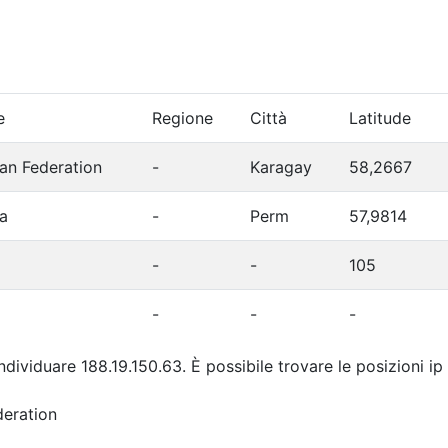
e
Regione
Città
Latitude
an Federation
-
Karagay
58,2667
a
-
Perm
57,9814
-
-
105
-
-
-
individuare 188.19.150.63. È possibile trovare le posizioni i
deration