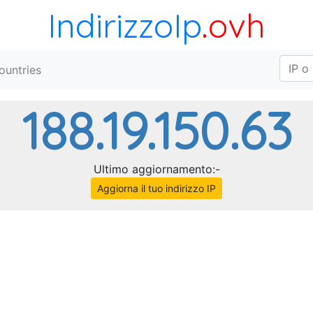
IndirizzoIp
.ovh
ountries
188.19.150.63
Ultimo aggiornamento:-
Aggiorna il tuo indirizzo IP