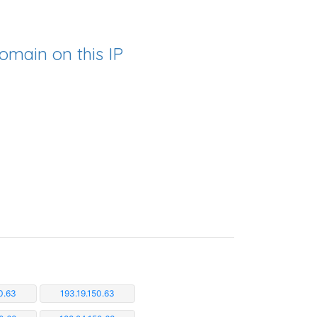
omain on this IP
0.63
193.19.150.63