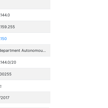
.144.0
.159.255
.150
Perm department Autonomous System
.144.0/20
00255
c
/2017