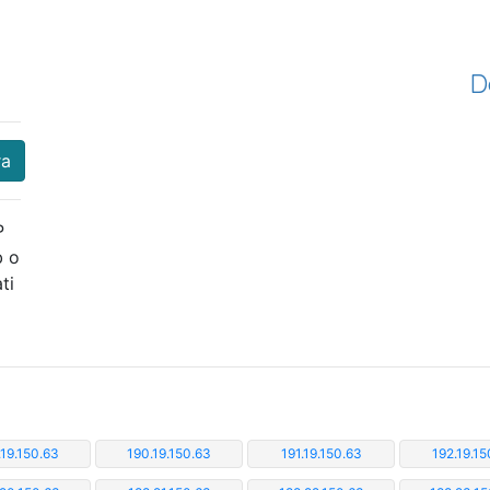
D
ra
P
b o
ti
.19.150.63
190.19.150.63
191.19.150.63
192.19.15