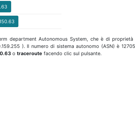
0.63
.150.63
a Perm department Autonomous System, che è di proprietà 
.19.159.255 ). Il numero di sistema autonomo (ASN) è 12705 
50.63
o
traceroute
facendo clic sul pulsante.