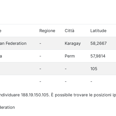
e
Regione
Città
Latitude
an Federation
-
Karagay
58,2667
a
-
Perm
57,9814
-
-
105
-
-
-
individuare 188.19.150.105. È possibile trovare le posizioni 
deration