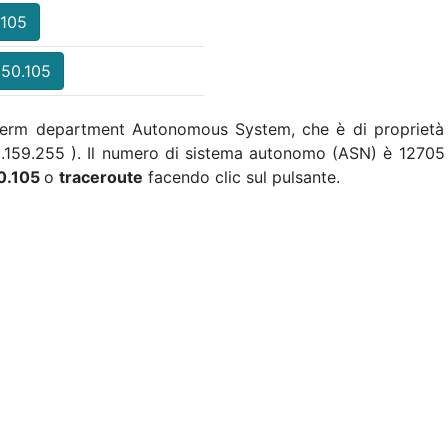
.105
150.105
a Perm department Autonomous System, che è di proprietà
19.159.255 ). Il numero di sistema autonomo (ASN) è 12705 
50.105
o
traceroute
facendo clic sul pulsante.