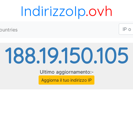
IndirizzoIp
.ovh
ountries
188.19.150.105
Ultimo aggiornamento:-
Aggiorna il tuo indirizzo IP