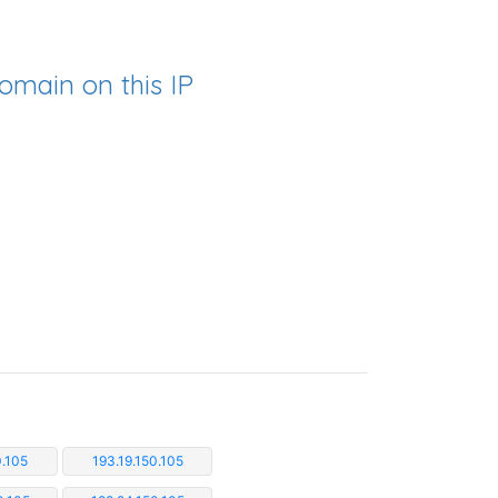
omain on this IP
0.105
193.19.150.105