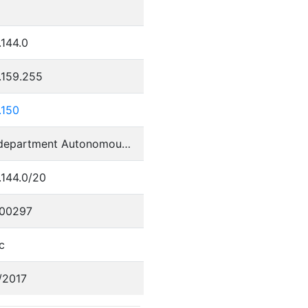
.144.0
.159.255
.150
Perm department Autonomous System
.144.0/20
00297
c
/2017