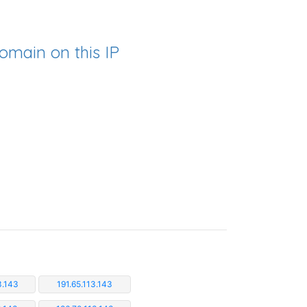
omain on this IP
3.143
191.65.113.143