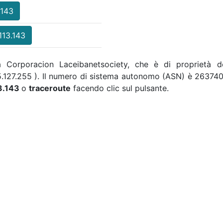
.143
113.143
 da Corporacion Laceibanetsociety, che è di proprietà d
65.127.255 ). Il numero di sistema autonomo (ASN) è 263740 
13.143
o
traceroute
facendo clic sul pulsante.