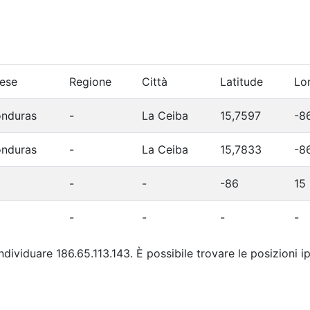
ese
Regione
Città
Latitude
Lo
nduras
-
La Ceiba
15,7597
-8
nduras
-
La Ceiba
15,7833
-8
-
-
-86
15
-
-
-
-
individuare 186.65.113.143. È possibile trovare le posizioni 