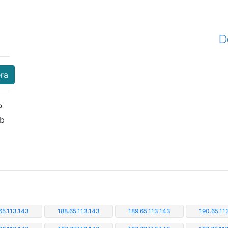
D
era
P
eb
65.113.143
188.65.113.143
189.65.113.143
190.65.11