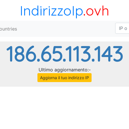
IndirizzoIp
.ovh
ountries
186.65.113.143
Ultimo aggiornamento:-
Aggiorna il tuo indirizzo IP