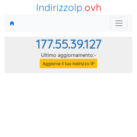
IndirizzoIp
.ovh
177.55.39.127
Ultimo aggiornamento:-
Aggiorna il tuo indirizzo IP