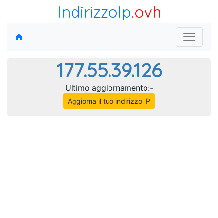
IndirizzoIp
.ovh
177.55.39.126
Ultimo aggiornamento:-
Aggiorna il tuo indirizzo IP