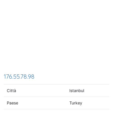
176.55.78.98
Città
Istanbul
Paese
Turkey