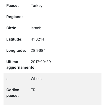
Turkey
-
Istanbul
41,0214
28,9684
2017-10-29
Whois
TR