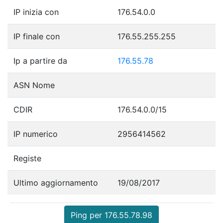
IP inizia con
176.54.0.0
IP finale con
176.55.255.255
Ip a partire da
176.55.78
ASN Nome
CDIR
176.54.0.0/15
IP numerico
2956414562
Registe
Ultimo aggiornamento
19/08/2017
Ping per 176.55.78.98