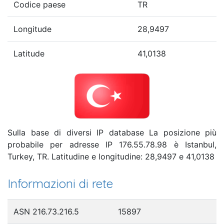
Codice paese
TR
Longitude
28,9497
Latitude
41,0138
Sulla base di diversi IP database La posizione più
probabile per adresse IP 176.55.78.98 è Istanbul,
Turkey, TR. Latitudine e longitudine: 28,9497 e 41,0138
Informazioni di rete
ASN 216.73.216.5
15897