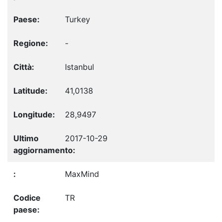
Turkey
-
Istanbul
41,0138
28,9497
2017-10-29
MaxMind
TR