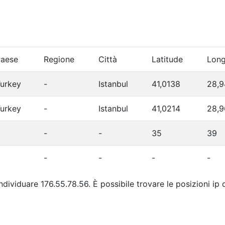
aese
Regione
Città
Latitude
Long
urkey
-
Istanbul
41,0138
28,9
urkey
-
Istanbul
41,0214
28,
-
-
35
39
-
-
-
-
individuare 176.55.78.56. È possibile trovare le posizioni ip