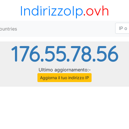
IndirizzoIp
.ovh
ountries
176.55.78.56
Ultimo aggiornamento:-
Aggiorna il tuo indirizzo IP