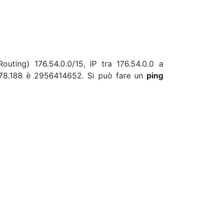
outing) 176.54.0.0/15, IP tra 176.54.0.0 a
5.78.188 è 2956414652. Si può fare un
ping