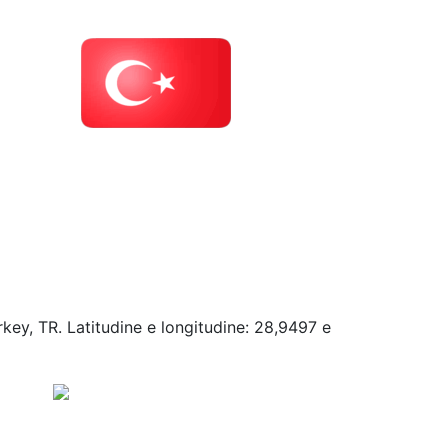
rkey, TR. Latitudine e longitudine: 28,9497 e