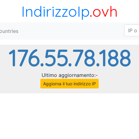
IndirizzoIp
.ovh
ountries
176.55.78.188
Ultimo aggiornamento:-
Aggiorna il tuo indirizzo IP