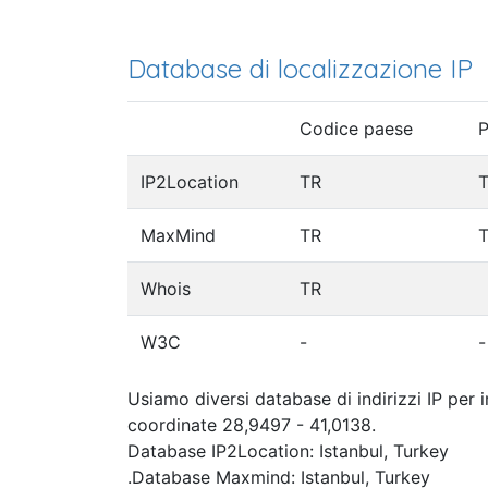
Database di localizzazione IP
Codice paese
P
IP2Location
TR
T
MaxMind
TR
T
Whois
TR
W3C
-
-
Usiamo diversi database di indirizzi IP per 
coordinate 28,9497 - 41,0138.
Database IP2Location: Istanbul, Turkey
.Database Maxmind: Istanbul, Turkey