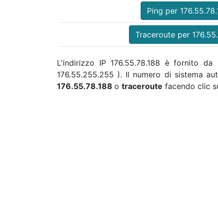
Ping per 176.55.78
Traceroute per 176.55
L'indirizzo IP 176.55.78.188 è fornito da
176.55.255.255 ). Il numero di sistema a
176.55.78.188
o
traceroute
facendo clic su