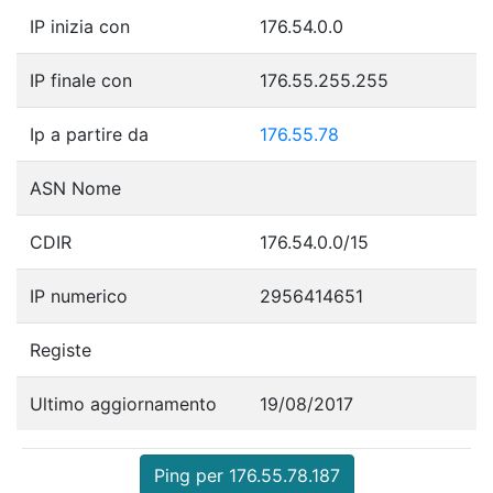
IP inizia con
176.54.0.0
IP finale con
176.55.255.255
Ip a partire da
176.55.78
ASN Nome
CDIR
176.54.0.0/15
IP numerico
2956414651
Registe
Ultimo aggiornamento
19/08/2017
Ping per 176.55.78.187