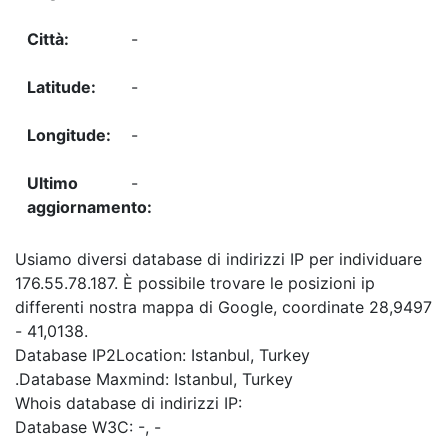
-
-
-
-
Usiamo diversi database di indirizzi IP per individuare
176.55.78.187. È possibile trovare le posizioni ip
differenti nostra mappa di Google, coordinate 28,9497
- 41,0138.
Database IP2Location: Istanbul, Turkey
.Database Maxmind: Istanbul, Turkey
Whois database di indirizzi IP:
Database W3C: -, -