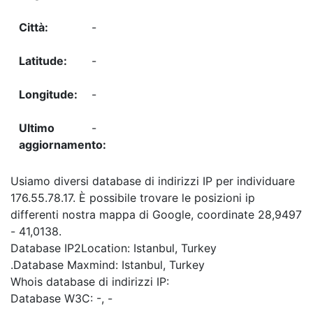
-
-
-
-
Usiamo diversi database di indirizzi IP per individuare
176.55.78.17. È possibile trovare le posizioni ip
differenti nostra mappa di Google, coordinate 28,9497
- 41,0138.
Database IP2Location: Istanbul, Turkey
.Database Maxmind: Istanbul, Turkey
Whois database di indirizzi IP:
Database W3C: -, -