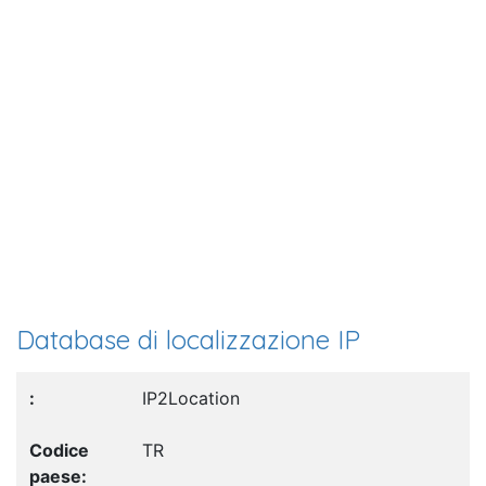
Database di localizzazione IP
IP2Location
TR